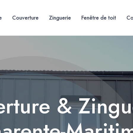
e
Couverture
Zinguerie
Fenêtre de toit
Co
rture & Zingu
arente-Mariti