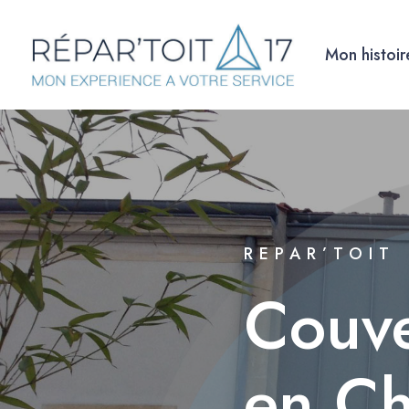
Mon histoir
REPAR’TOIT
Couve
en Ch